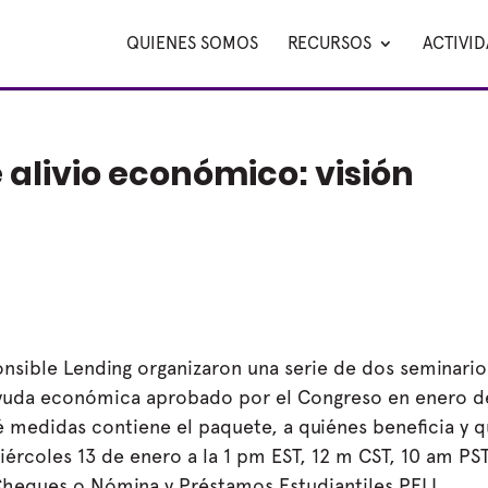
QUIENES SOMOS
RECURSOS
ACTIVI
 alivio económico: visión
onsible Lending organizaron una serie de dos seminario
 ayuda económica aprobado por el Congreso en enero d
é medidas contiene el paquete, a quiénes beneficia y 
ércoles 13 de enero a la 1 pm EST, 12 m CST, 10 am PST
heques o Nómina y Préstamos Estudiantiles PELL.