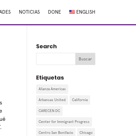
DADES
NOTICIAS
DONE
ENGLISH
Search
Etiquetas
Alianza Americas
Arkansas United
California
s
e
CARECEN DC
qué
Center for Immigrant Progress
.
Centro San Bonifacio
Chicago